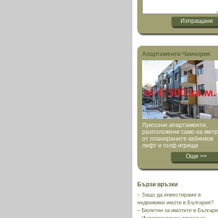
Апартаменти Чамкория
Луксозни апартаменти,
разположени само на мет
от планираните кабинков
лифт и голф игрище
Още >>
Бързи връзки
–
Защо да инвестираме в
недвижими имоти в България?
–
Бюлетин за имотите в Българ