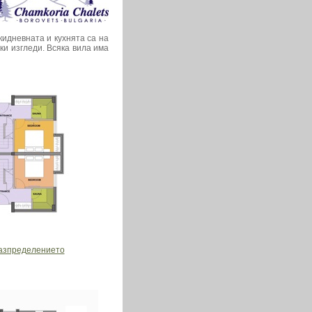
кидневната и кухнята са на
ки изгледи. Всяка вила има
азпределението