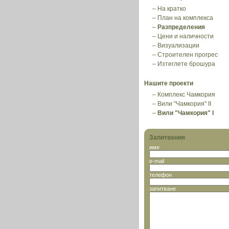
–
На кратко
–
План на комплекса
–
Разпределения
–
Цени и наличности
–
Визуализации
–
Строителен прогрес
–
Изтеглете брошура
Нашите проекти
–
Комплекс Чамкория
–
Вили "Чамкория" II
–
Вили "Чамкория" I
Запитвания
име
e-mail
телефон
запитване