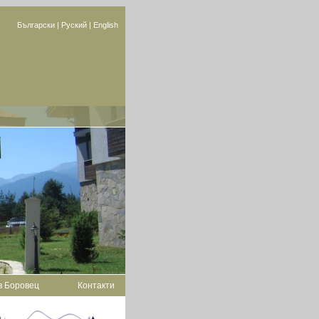
Български
|
Руский
|
English
в Боровец
Контакти