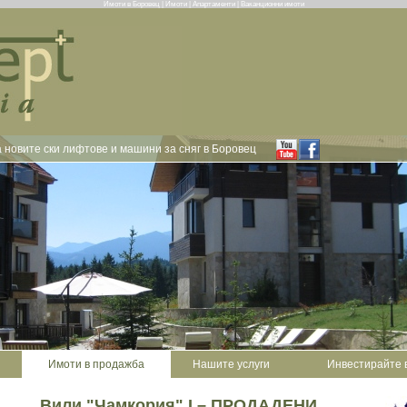
Имоти в Боровец | Имоти | Апартаменти | Ваканционни имоти
 новите ски лифтове и машини за сняг в Боровец
Имоти в продажба
Нашите услуги
Инвестирайте 
Вили "Чамкория" I – ПРОДАДЕНИ