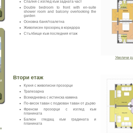
Спалня с изглед към задната част
Double bedroom to front with en-suite
shower room and balcony overlooking the
garden
Основна баня/тоалетна
Живописен прозорец в коридора
Стълбище към последния етаж
Увеличи р
Втори етаж
ри
Кухня с живописни прозорци
Трапезарна
Всекидневна с истинска камина
По-висок таван с подкован таван от дърво
Френски прозорци с изглед към
планината
Балкон гледащ към градината и
планината
ия