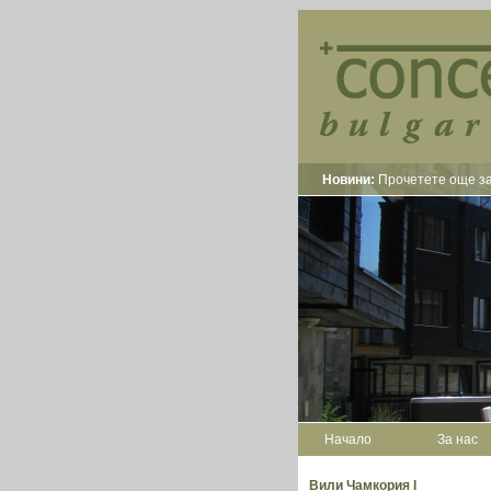
Новини:
Прочетете още за
Начало
За нас
Вили Чамкория I