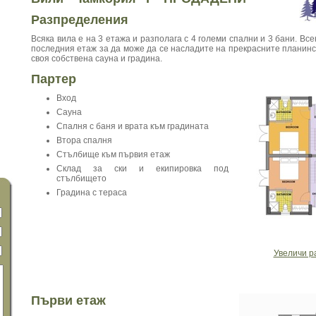
Разпределения
Всяка вила е на 3 етажа и разполага с 4 големи спални и 3 бани. Все
последния етаж за да може да се насладите на прекрасните планинс
своя собствена сауна и градина.
Партер
Вход
Сауна
Спалня с баня и врата към градината
Втора спалня
Стълбище към първия етаж
Склад за ски и екипировка под
стълбището
Градина с тераса
Увеличи р
Първи етаж