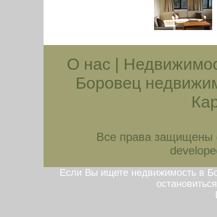
О нас
|
Недвижимос
Боровец недвижи
Кар
Все права защищены (
developed
Если Вы ищете недвижимость в Бо
остановиться