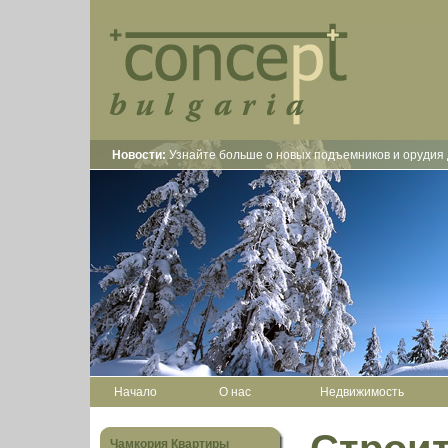
Новости:
Узнайте больше о новых подъемников и орудия 
Начало
О нас
Недвижимость
Чамкория Квартиры