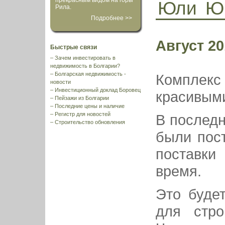
прекрасным видом на горы
Юли
Ю
Рила.
Подробнее >>
Август 20
Быстрые связи
–
Зачем инвестировать в
недвижимость в Болгарии?
–
Болгарская недвижимость -
Комплекс
новости
–
Инвестиционный доклад Боровец
красивыми
–
Пейзажи из Болгарии
–
Последние цены и наличие
–
Регистр для новостей
В последн
–
Строительство обновления
были пос
поставк
время.
Это буде
для стро