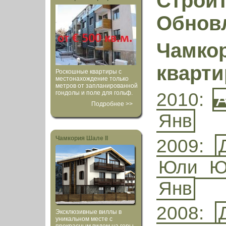
Строи
Обнов
Чамко
кварт
Роскошные квартиры с
местонахождение только
метров от запланированной
гондолы и поле для гольф.
2010:
А
Подробнее >>
Янв
Чамкория Шале II
2009:
Юли
Ю
Янв
2008:
Эксклюзивные виллы в
уникальном месте с