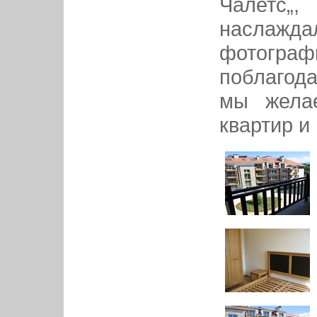
Чалетс„
наслажд
фотог
поблагод
мы жела
квартир и