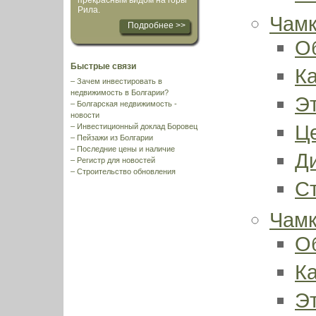
прекрасным видом на горы
Рила.
Чамк
Подробнее >>
О
Быстрые связи
К
–
Зачем инвестировать в
недвижимость в Болгарии?
Э
–
Болгарская недвижимость -
новости
Ц
–
Инвестиционный доклад Боровец
–
Пейзажи из Болгарии
–
Последние цены и наличие
Д
–
Регистр для новостей
–
Строительство обновления
С
Чамк
О
К
Э