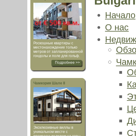
Bulgar
Начало
О нас
Недвиж
Роскошные квартиры с
Обз
местонахождение только
метров от запланированной
гондолы и поле для гольф.
Чамк
Подробнее >>
О
К
Чамкория Шале II
Э
Ц
Д
Эксклюзивные виллы в
С
уникальном месте с