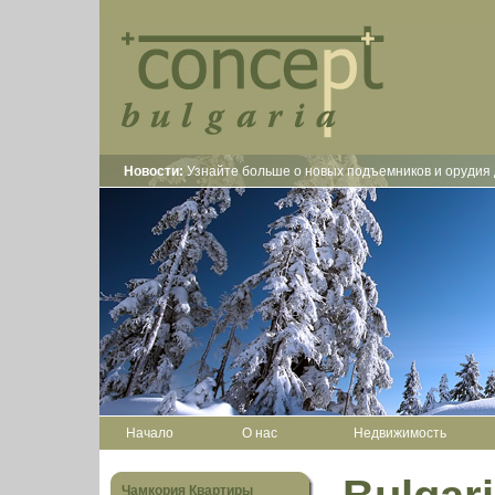
Новости:
Узнайте больше о новых подъемников и орудия 
Начало
О нас
Недвижимость
Чамкория Квартиры