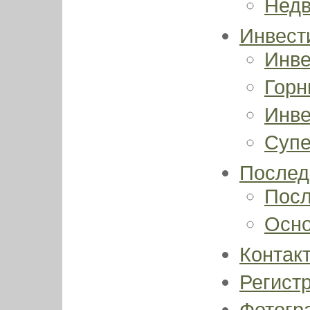
Недв
Инвест
Инве
Горн
Инве
Супе
Послед
Посл
Осно
Контак
Регист
Фотог