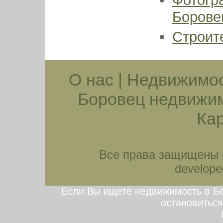
Борове
Строит
О нас
|
Недвижимос
Боровец недвижи
Кар
Все права защищены (
developed
Если Вы ищете недвижимость в Бо
остановиться