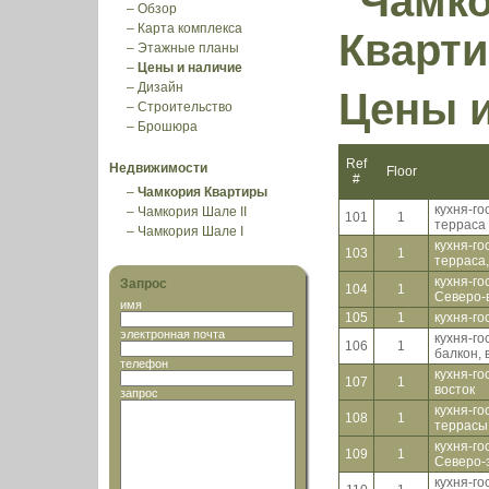
"Чамк
–
Обзор
–
Карта комплекса
Кварт
–
Этажные планы
–
Цены и наличие
–
Дизайн
Цены и
–
Строительство
–
Брошюра
Ref
Недвижимости
Floor
#
–
Чамкория Квартиры
кухня-го
–
Чамкория Шале II
101
1
терраса 
–
Чамкория Шале I
кухня-го
103
1
терраса,
кухня-го
Запрос
104
1
Северо-
имя
105
1
кухня-го
электронная почта
кухня-го
106
1
балкон, 
телефон
кухня-го
107
1
восток
запрос
кухня-го
108
1
террасы,
кухня-го
109
1
Северо-
кухня-го