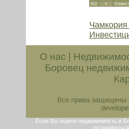
412
4
Студио: 
Чамкория
Инвестиц
О нас
|
Недвижимос
Боровец недвижи
Кар
Все права защищены (
developed
Если Вы ищете недвижимость в Бо
остановиться