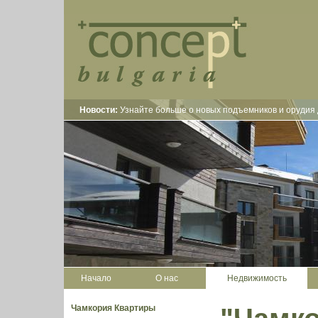
Новости:
Узнайте больше о новых подъемников и орудия 
Начало
О нас
Недвижимость
Чамкория Квартиры