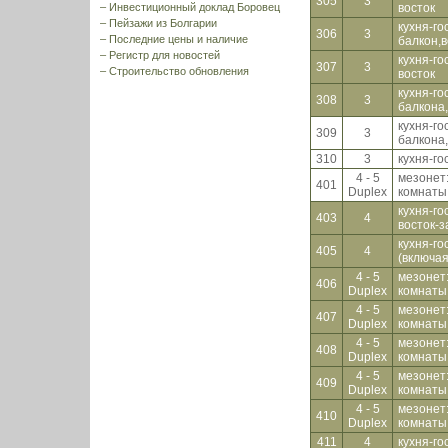
305
3
–
Инвестиционный доклад Боровец
восток
–
Пейзажи из Болгарии
кухня-го
306
3
–
Последние цены и наличие
балкон,в
–
Регистр для новостей
кухня-го
307
3
–
Строительство обновления
восток
кухня-го
308
3
балкона
кухня-го
309
3
балкона
310
3
кухня-го
4 - 5
мезонет:
401
Duplex
комнаты,
кухня-го
403
4
восток-з
кухня-го
405
4
(включая
4 - 5
мезонет:
406
Duplex
комнаты,
4 - 5
мезонет:
407
Duplex
комнаты,
4 - 5
мезонет:
408
Duplex
комнаты,
4 - 5
мезонет:
409
Duplex
комнаты,
4 - 5
мезонет:
410
Duplex
комнаты,
411
4
кухня-го