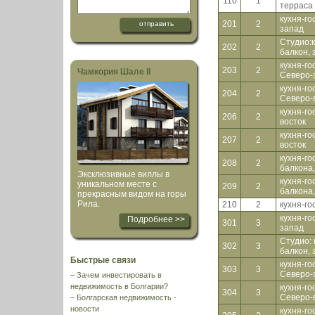
110
1
терраса 
кухня-го
201
2
запад
Студио:к
202
2
балкон, 
кухня-го
203
2
Чамкория Шале II
Северо-
кухня-го
204
2
Северо-
кухня-го
206
2
восток
кухня-го
207
2
восток
кухня-го
208
2
балкона
Эксклюзивные виллы в
кухня-го
уникальном месте с
209
2
балкона
прекрасным видом на горы
Рила.
210
2
кухня-го
кухня-го
Подробнее >>
301
3
запад
Студио: 
302
3
балкон, 
Быстрые связи
кухня-го
303
3
Северо-
–
Зачем инвестировать в
недвижимость в Болгарии?
кухня-го
304
3
Северо-
–
Болгарская недвижимость -
новости
кухня-го