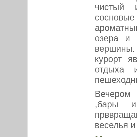
чистый 
сосновы
ароматным
озера и 
вершины
курорт я
отдыха 
пешеходны
Вечером 
,бары и
прввращ
веселья и