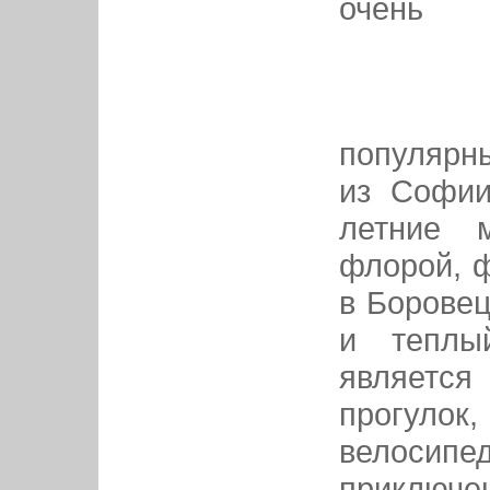
очень
популярн
из Софии
летниe 
флорой, ф
в Боровец
и теплы
являетс
прогулок
велоси
приключен