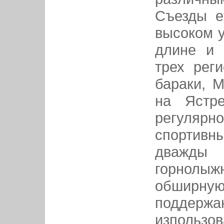
Съезды е
высоком у
длине и 
трех рег
бараки, 
на Ястр
регулярн
спортив
дважды 
горнолыж
обширну
поддерж
изпользов