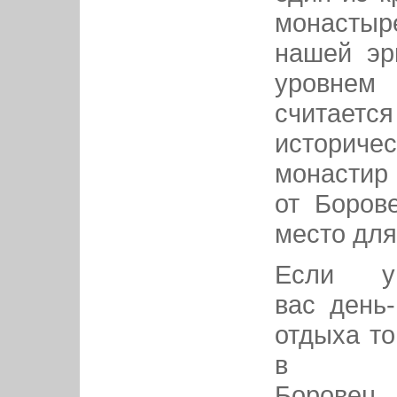
монасты
нашей эр
уровнем
считает
историче
монастир 
от Боров
место для
Если у
вас день-
отдыха то
в
Боровец