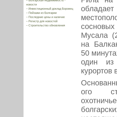
–
Болгарская недвижимость -
новости
облада
–
Инвестиционный доклад Боровец
–
Пейзажи из Болгарии
местопол
–
Последние цены и наличие
–
Регистр для новостей
сосновых
–
Строительство обновления
Мусала (
на Балка
50 минута
один из
курортов 
Основанн
ого ст
охотнич
болгарск