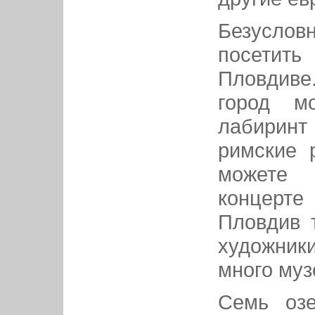
Безус
посет
Пловдив
город м
лабири
римские 
можете 
концерт
Пловдив 
художник
много муз
Семь оз