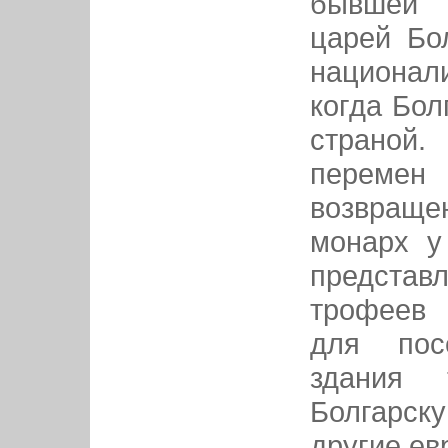
бывшей 
царей Бо
национал
когда Бол
страной
перемен
возвращ
монарх у
представ
трофеев 
для пос
здания 
Болгарску
другие ев