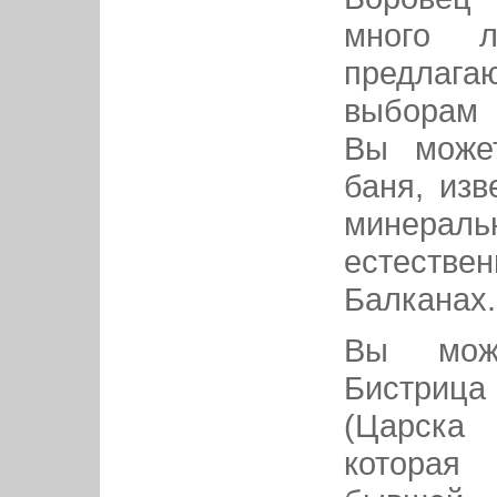
много л
предлаг
выборам 
Вы может
баня, изв
минера
естестве
Балканах.
Вы може
Бистр
(Царска
котора