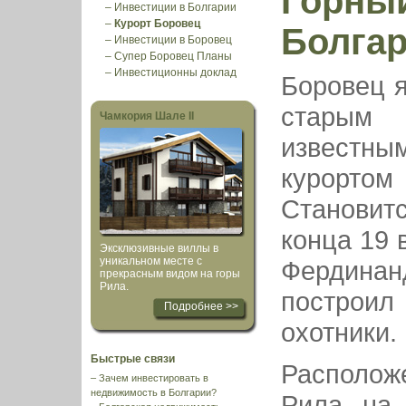
Горный
–
Инвестиции в Болгарии
–
Курорт Боровец
Болга
–
Инвестиции в Боровец
–
Супер Боровец Планы
–
Инвестиционны доклад
Боровец 
стары
Чамкория Шале II
извест
курорто
Становит
конца 19 
Эксклюзивные виллы в
уникальном месте с
Фердина
прекрасным видом на горы
Рила.
построил
Подробнее >>
охотники.
Быстрые связи
Располож
–
Зачем инвестировать в
недвижимость в Болгарии?
Рила на 