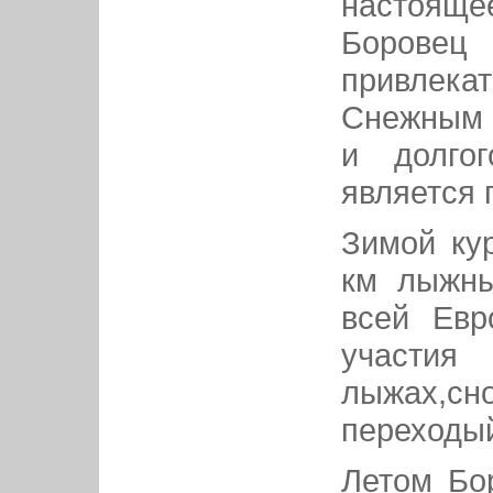
насто
Боров
привлек
Снежным 
и долгог
является 
Зимой ку
км лыжны
всей Евр
учас
лыжах,сн
переходый
Летом Бо