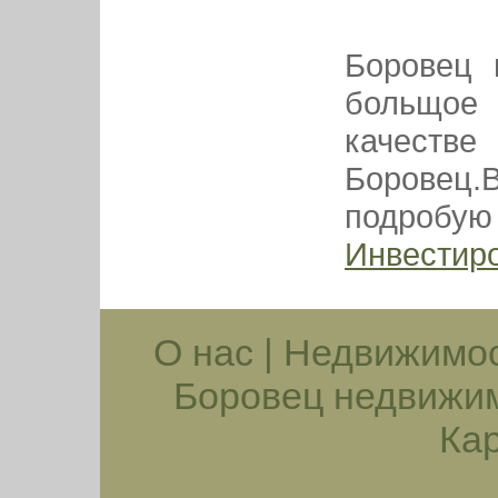
Боровец 
больщое
качест
Боровец.
подробу
Инвестир
О нас
|
Недвижимос
Боровец недвижи
Кар