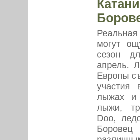
Катани
Боров
Реальна
могут ощ
сезон д
апрель. 
Европы съ
участия 
лыжах и 
лыжи, тр
Doo, лед
Боровец 
различн