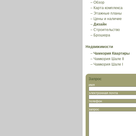
–
Обзор
–
Карта комплекса
–
Этажные планы
–
Цены и наличие
–
Дизайн
–
Строительство
–
Брошюра
Недвижимости
–
Чамкория Квартиры
–
Чамкория Шале II
–
Чамкория Шале I
Запрос
имя
электронная почта
телефон
запрос