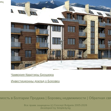
вец
Чамкория Квартиры Брошюра
Инвестиционны доклад о Боровец
мость в Болгарии Продажа
|
Боровец недвижимости
|
Обратная св
Все права защищены (c) Concept Bulgaria 2005-2026
developed by Simplicity.bg