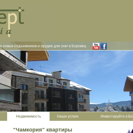
о новых подъемников и орудия для снег в Боровец
Недвижимость
Наши услуги
Инвестируйте в Б
"Чамкория" квартиры