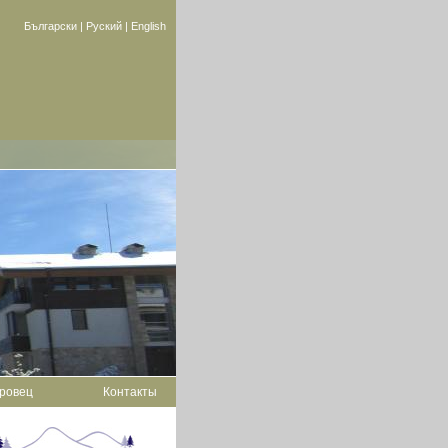
Български
|
Руский
|
English
оровец
Контакты