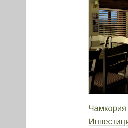
Чамкория
Инвестиц