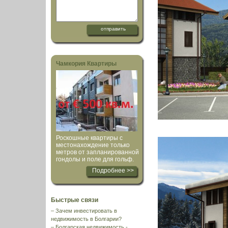
Чамкория Квартиры
Роскошные квартиры с
местонахождение только
метров от запланированной
гондолы и поле для гольф.
Подробнее >>
Быстрые связи
–
Зачем инвестировать в
недвижимость в Болгарии?
–
Болгарская недвижимость -