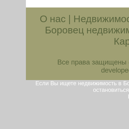
О нас
|
Недвижимос
Боровец недвижи
Кар
Все права защищены (
developed
Если Вы ищете недвижимость в Бо
остановиться