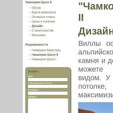
Чамкория Шале II
"Чамк
–
Обзор
–
Карта комплекса
II
–
Этажные планы
–
Цены и наличие
–
Дизайн
Дизай
–
Строительство
–
Брошюра
Виллы оф
Недвижимости
альпийско
–
Чамкория Квартиры
–
Чамкория Шале II
камня и д
–
Чамкория Шале I
можете 
Запрос
видом. У
имя
электронная почта
потолке,
телефон
максимизи
запрос