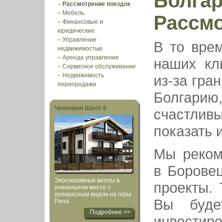
Болгар
–
Рассмотрение поездок
–
Мебель
Рассм
–
Финансовые и
юридические
–
Управление
В то врем
недвижимостью
–
Аренда управление
наших кл
–
Сервисное обслуживание
–
Недвижимость
из-за гра
перепродажи
Болгари
Чамкория Шале II
счастли
показать 
Мы реком
в Борове
Эксклюзивные виллы в
проекты.
уникальном месте с
прекрасным видом на горы
Вы буде
Рила.
Подробнее >>
инвестиро