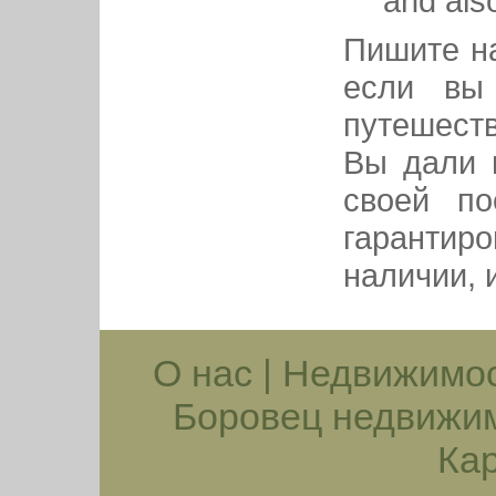
and als
Пишите н
если вы
путешест
Вы дали 
своей по
гаранти
наличии, 
О нас
|
Недвижимос
Боровец недвижи
Кар