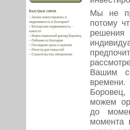
Мы не пр
Быстрые связи
–
Зачем инвестировать в
потому ч
недвижимость в Болгарии?
–
Болгарская недвижимость -
решен
новости
–
Инвестиционный доклад Боровец
индивиду
–
Пейзажи из Болгарии
–
Последние цены и наличие
предпоч
–
Регистр для новостей
–
Строительство обновления
рассмотр
Вашим с
времени
Боровец,
можем ор
до моме
момента 