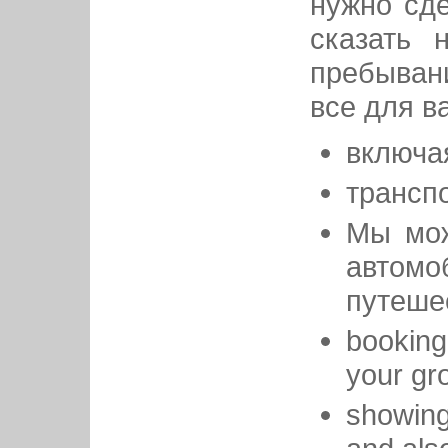
нужно сде
сказать 
пребыван
все для в
включа
трансп
Мы мож
автом
путеше
bookin
your gr
showin